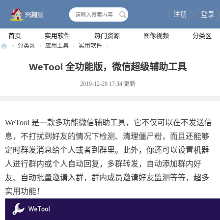
注册
登录
搜
索
首页
实用软件
热门资源
图像视频
分类区
»
分类区
›
应用工具
›
实用软件
›
兴
WeTool 全功能版，微信超级辅助工具
趣
2019-12-29 17:34
更新
屋
WeTool 是一款多功能微信辅助工具，它不仅可以在不发送信
息，不打扰到好友的情况下检测、清理僵尸粉，而且还能够
定时群发消息给个人或者到群里。此外，你还可以设置机器
人进行群内或个人自动回复，多群转发，自动添加群内好
友、自动批量邀请入群，群内成员邀请好友监测等等，超多
实用功能！