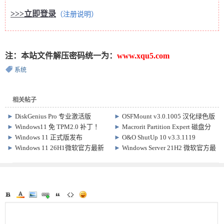
>>>立即登录
（注册说明）
注：本站文件解压密码统一为：
www.xqu5.com
系统
相关帖子
►
DiskGenius Pro 专业激活版
►
OSFMount v3.0.1005 汉化绿色版
v6.0.1.1645 电脑数据恢复 单文件版
镜像挂载为虚拟磁盘
►
Windows11 免 TPM2.0 补丁 ！
►
Macrorit Partition Expert 磁盘分
区专家 汉化注册版 v8.9.2
►
Windows 11 正式版发布
►
O&O ShutUp 10 v3.3.1119
v22000.194
win10/11 系统功能开关
►
Windows 11 26H1微软官方最新
►
Windows Server 21H2 微软官方最
原版镜像下载（2026年07月）
新原版镜像下载（2022年08月）