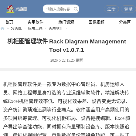
注册
登录
搜
索
首页
实用软件
热门资源
图像视频
分类区
»
分类区
›
应用工具
›
实用软件
›
兴
机柜图管理软件 Rack Diagram Management
趣
Tool v1.0.7.1
屋
2026-5-22 15:25
更新
机柜图管理软件是一款专为数据中心管理员、机房运维人
员、网络工程师量身打造的专业运维辅助软件，精准解决传
统Excel机柜管理效率低、可视化效果差、设备变更无记录、
资产统计繁琐难追溯等行业痛点。软件涵盖用户高频使用的
多项目统筹管理、可视化机柜布局、设备拖拽编辑、Excel资
产导出等基础功能，同时拥有海量预制设备库、版本快照追
溯、精细化视图配置、自动数据备份等特色功能，可一站式