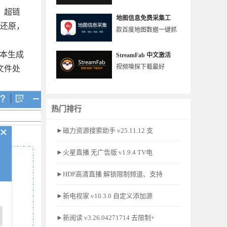
、超链
地图信息免费采集工
1还原，
款百度地图数据一键抓
新版本生成
StreamFab 中文激活
视频嗅探下载最好
文件处
热门排行
►磁力资源搜索助手 v25.11.12 支
►火星直播 无广告版 v1.9.4 TV电
►HDP高清直播 解锁限制频道、支持
►新电视家 v10.3.0 自定义添加源
►新阅读 v3.26.04271714 去限制+