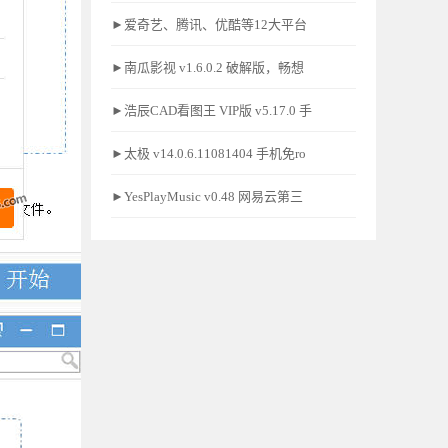
►爱奇艺、腾讯、优酷等12大平台
►南瓜影视 v1.6.0.2 破解版，畅想
►浩辰CAD看图王 VIP版 v5.17.0 手
►太极 v14.0.6.11081404 手机免ro
►YesPlayMusic v0.48 网易云第三