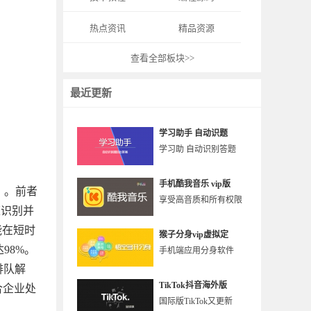
热点资讯
精品资源
查看全部板块>>
最近更新
学习助手 自动识题
学习助 自动识别答题
手机酷我音乐 vip版
d）。前者
享受高音质和所有权限
速识别并
能在短时
猴子分身vip虚拟定
98%。
手机端应用分身软件
排队解
TikTok抖音海外版
合企业处
国际版TikTok又更新