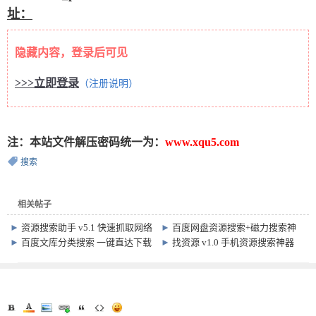
址：
隐藏内容，登录后可见
>>>立即登录
（注册说明）
注：本站文件解压密码统一为：
www.xqu5.com
搜索
相关帖子
►
资源搜索助手 v5.1 快速抓取网络
►
百度网盘资源搜索+磁力搜索神
视频文件
器，内附极速下载软件
►
百度文库分类搜索 一键直达下载
►
找资源 v1.0 手机资源搜索神器
软件