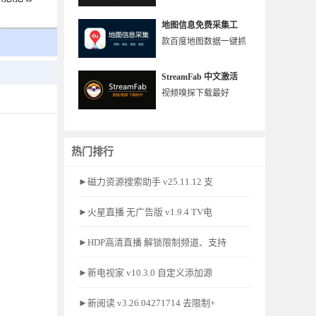
地图信息免费采集工
款百度地图数据一键抓
StreamFab 中文激活
视频嗅探下载最好
热门排行
►磁力资源搜索助手 v25.11.12 支
►火星直播 无广告版 v1.9.4 TV电
►HDP高清直播 解锁限制频道、支持
►新电视家 v10.3.0 自定义添加源
►新阅读 v3.26.04271714 去限制+