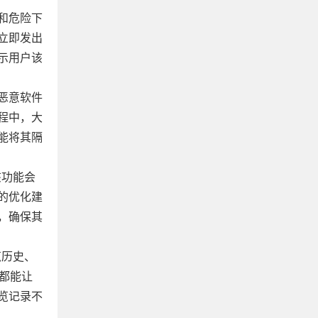
和危险下
立即发出
示用户该
恶意软件
程中，大
能将其隔
该功能会
的优化建
，确保其
览历史、
式都能让
览记录不