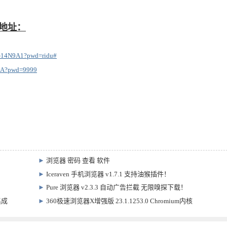
载地址：
-14N9A1?pwd=ridu#
J7A?pwd=9999
►
浏览器 密码 查看 软件
►
Iceraven 手机浏览器 v1.7.1 支持油猴插件！
►
Pure 浏览器 v2.3.3 自动广告拦截 无限嗅探下载！
集成
►
360极速浏览器X增强版 23.1.1253.0 Chromium内核