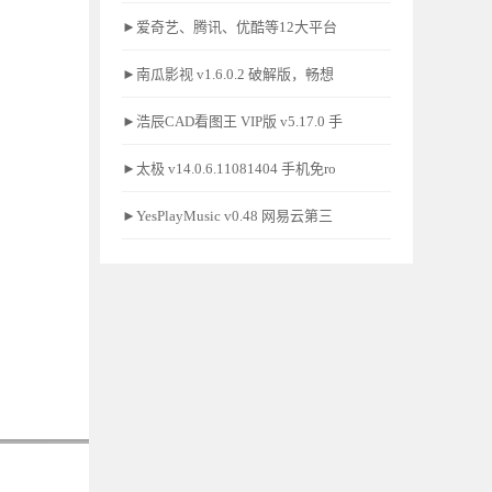
►爱奇艺、腾讯、优酷等12大平台
►南瓜影视 v1.6.0.2 破解版，畅想
►浩辰CAD看图王 VIP版 v5.17.0 手
►太极 v14.0.6.11081404 手机免ro
►YesPlayMusic v0.48 网易云第三