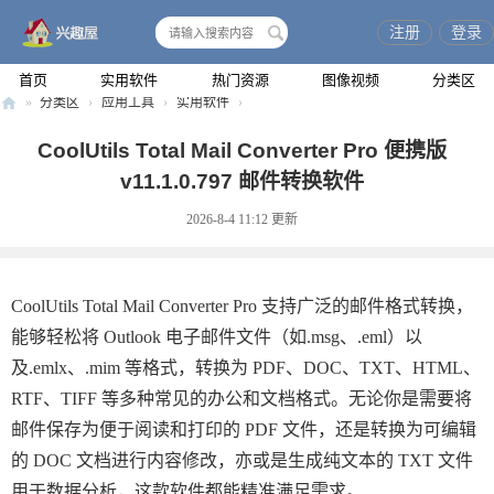
注册
登录
搜
索
首页
实用软件
热门资源
图像视频
分类区
»
分类区
›
应用工具
›
实用软件
›
兴
CoolUtils Total Mail Converter Pro 便携版
趣
v11.1.0.797 邮件转换软件
屋
2026-8-4 11:12
更新
CoolUtils Total Mail Converter Pro 支持广泛的邮件格式转换，
能够轻松将 Outlook 电子邮件文件（如.msg、.eml）以
及.emlx、.mim 等格式，转换为 PDF、DOC、TXT、HTML、
RTF、TIFF 等多种常见的办公和文档格式。无论你是需要将
邮件保存为便于阅读和打印的 PDF 文件，还是转换为可编辑
的 DOC 文档进行内容修改，亦或是生成纯文本的 TXT 文件
用于数据分析，这款软件都能精准满足需求。