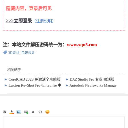
隐藏内容，登录后可见
>>>立即登录
（注册说明）
注：本站文件解压密码统一为：
www.xqu5.com
3D设计
,
包装设计
相关帖子
►
CorelCAD 2023 免激活全功能版
►
DAZ Studio Pro 专业 激活版
v22.3.1.4090
4.21.0.5
►
Luxion KeyShot Pro+Enteprise 中
►
Autodesk Navisworks Manage
文激活版 Win 2026.2 v15.1.0.115
2026 + Simulate 专业激活版
/Mac 14.0.0.176