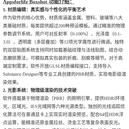
Appsforlife Boxshot 功能介绍：
1. 材质编辑：真实感与个性化的平衡艺术
作为软件的核心优势，材质库涵盖金属、塑料、玻璃等八大
类基础材质，每类提供超过200种预设模板。通过精准的物理
参数调节系统，用户可对反射率（0-100%）、光泽度（0.1-
3.0）、透明度（多层叠加）等12项光学属性进行微调。独特
的双层贴图系统支持同时加载基础纹理与法线贴图，结合动
态磨损算法，可模拟真实包装的折痕、刮痕等细节。对于高
端定制需求，软件开放GLSL材质编程接口，支持导入
Substance Designer等专业工具创建的PBR材质，实现电影级渲
染效果。
2. 光影系统：物理级渲染的技术突破
软件搭载基于物理渲染（PBR）的照明引擎，提供HDRI环境
光、区域光、IES光域网等六种光源类型。独创的光线追踪优
化算法可在普通显卡上实现实时渲染预览，配合64位HDR浮
点运算，能精准还原金属拉丝、烫金工艺等复杂表面反光。