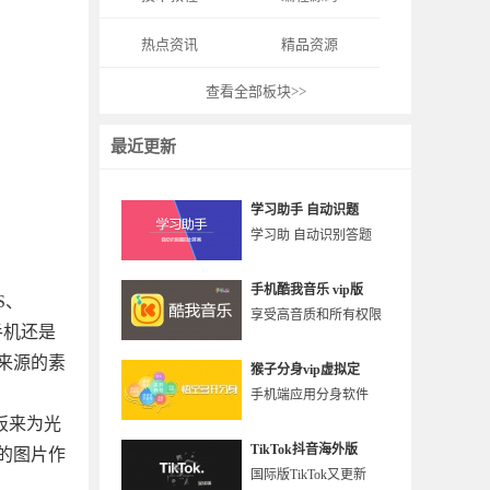
热点资讯
精品资源
查看全部板块>>
最近更新
学习助手 自动识题
学习助 自动识别答题
手机酷我音乐 vip版
S、
享受高音质和所有权限
、手机还是
来源的素
猴子分身vip虚拟定
手机端应用分身软件
板来为光
TikTok抖音海外版
的图片作
国际版TikTok又更新