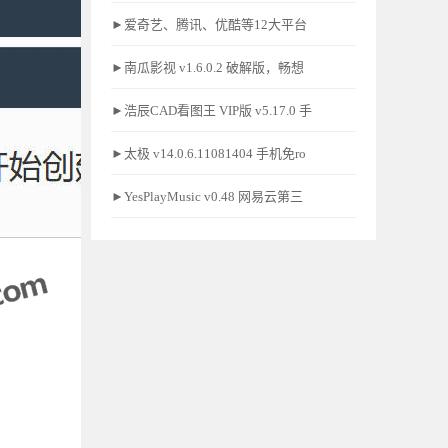
►爱奇艺、腾讯、优酷等12大平台
►南瓜影视 v1.6.0.2 破解版，畅想
►浩辰CAD看图王 VIP版 v5.17.0 手
►太极 v14.0.6.11081404 手机免ro
►YesPlayMusic v0.48 网易云第三