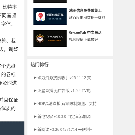
器、比特率
地图信息免费采集工
对不同音频
款百度地图数据一键抓
、字体、
StreamFab 中文激活
视频嗅探下载最好
行修剪、裁
边，调整
热门排行
。整个光盘
 的卷标
►磁力资源搜索助手 v25.11.12 支
便及时进
►火星直播 无广告版 v1.9.4 TV电
并且保证
►HDP高清直播 解锁限制频道、支持
供优质的
►新电视家 v10.3.0 自定义添加源
►新阅读 v3.26.04271714 去限制+