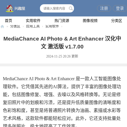
注册
登录
搜
索
首页
实用软件
热门资源
图像视频
分类区
»
分类区
›
应用工具
›
实用软件
›
兴
MediaChance AI Photo & Art Enhancer 汉化中
趣
文 激活版 v1.7.00
屋
2024-11-25 20:26
更新
MediaChance AI Photo & Art Enhancer 是一款人工智能图像处
理软件。它凭借其先进的AI算法，提供了丰富的图像处理功
能，包括图像修复、增强、去噪以及风格转换等。无论是修
复旧照片中的划痕和污渍，还是提升低质量图像的清晰度和
色彩饱和度，甚至是将普通照片转换为油画、素描或水彩等
艺术风格，这款软件都能轻松应对。此外，它还支持批量处
理多张照片，极大地提高了工作效率。