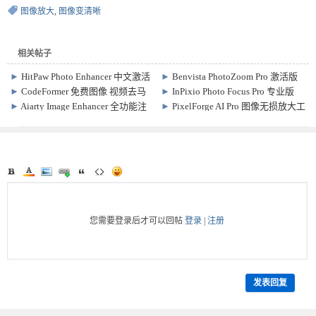
图像放大
,
图像变清晰
相关帖子
►
HitPaw Photo Enhancer 中文激活
►
Benvista PhotoZoom Pro 激活版
版 2.2.0.13 图像放大变清晰软件
Win9.0.2 / Mac7.1 图像无损放大软
►
CodeFormer 免费图像 视频去马
►
InPixio Photo Focus Pro 专业版
件
赛克 变清晰软件
v4.3.8626 照片变清晰软件
►
Aiarty Image Enhancer 全功能注
►
PixelForge AI Pro 图像无损放大工
册激活版 v3.13 图像增强放大软件
具 v1.0.0
您需要登录后才可以回帖
登录
|
注册
发表回复