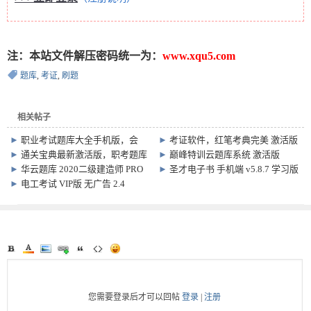
注：本站文件解压密码统一为：
www.xqu5.com
题库
,
考证
,
刷题
相关帖子
►
职业考试题库大全手机版，会
►
考证软件，红笔考典完美 激活版
计、工程、医药各种职考
v3.1.0.0
►
通关宝典最新激活版，职考题库
►
巅峰特训云题库系统 激活版
专家
v8.0.0.0，会计、建工、医学题库
►
华云题库 2020二级建造师 PRO
►
圣才电子书 手机端 v5.8.7 学习版
v9.0 全功能版 职考题库软件
►
电工考试 VIP版 无广告 2.4
您需要登录后才可以回帖
登录
|
注册