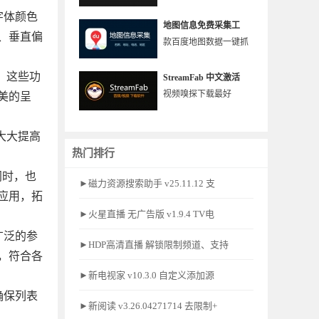
、字体颜色
地图信息免费采集工
、垂直偏
款百度地图数据一键抓
能。这些功
StreamFab 中文激活
视频嗅探下载最好
美的呈
能大大提高
热门排行
。同时，也
►磁力资源搜索助手 v25.11.12 支
应用，拓
►火星直播 无广告版 v1.9.4 TV电
从广泛的参
►HDP高清直播 解锁限制频道、支持
，符合各
►新电视家 v10.3.0 自定义添加源
。确保列表
►新阅读 v3.26.04271714 去限制+