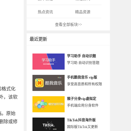
热点资讯
精品资源
查看全部板块>>
最近更新
学习助手 自动识题
学习助 自动识别答题
手机酷我音乐 vip版
享受高音质和所有权限
建和格式化
外，该软
猴子分身vip虚拟定
手机端应用分身软件
文档。原始
TikTok抖音海外版
删除或修
国际版TikTok又更新