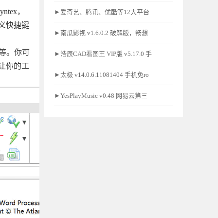
ntex，
►爱奇艺、腾讯、优酷等12大平台
义快捷键
►南瓜影视 v1.6.0.2 破解版，畅想
栏等。你可
►浩辰CAD看图王 VIP版 v5.17.0 手
让你的工
►太极 v14.0.6.11081404 手机免ro
►YesPlayMusic v0.48 网易云第三