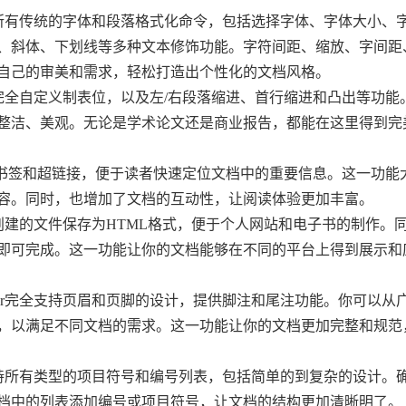
ocessor支持所有传统的字体和段落格式化命令，包括选择字体、字体大小
、斜体、下划线等多种文本修饰功能。字符间距、缩放、字间距
自己的审美和需求，轻松打造出个性化的文档风格。
ocessor支持完全自定义制表位，以及左/右段落缩进、首行缩进和凸出等功
整洁、美观。无论是学术论文还是商业报告，都能在这里得到完
essor 支持添加书签和超链接，便于读者快速定位文档中的重要信息。这一功
容。同时，也增加了文档的互动性，让阅读体验更加丰富。
essor支持将创建的文件保存为HTML格式，便于个人网站和电子书的制作
即可完成。这一功能让你的文档能够在不同的平台上得到展示和
 Processor完全支持页眉和页脚的设计，提供脚注和尾注功能。你可以
，以满足不同文档的需求。这一功能让你的文档更加完整和规范
rocessor支持所有类型的项目符号和编号列表，包括简单的到复杂的设计
档中的列表添加编号或项目符号，让文档的结构更加清晰明了。