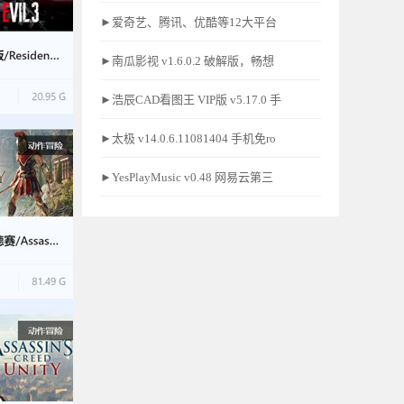
►爱奇艺、腾讯、优酷等12大平台
►南瓜影视 v1.6.0.2 破解版，畅想
►浩辰CAD看图王 VIP版 v5.17.0 手
►太极 v14.0.6.11081404 手机免ro
►YesPlayMusic v0.48 网易云第三