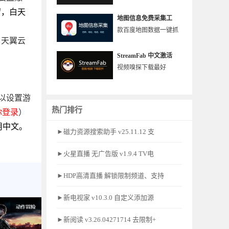
留，白天
地图信息免费采集工
款百度地图数据一键抓
，天翼云
StreamFab 中文激活
视频嗅探下载最好
可以设置游
热门排行
你登录
）
用中文。
►磁力资源搜索助手 v25.11.12 支
►火星直播 无广告版 v1.9.4 TV电
►HDP高清直播 解锁限制频道、支持
►新电视家 v10.3.0 自定义添加源
►新阅读 v3.26.04271714 去限制+