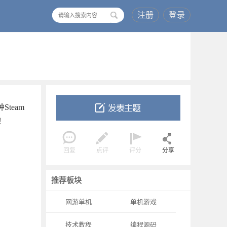
注册
登录
搜
索
team
！
回复
点评
评分
分享
推荐板块
网游单机
单机游戏
技术教程
编程源码