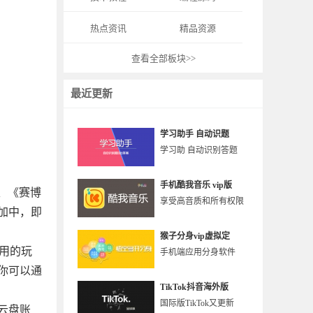
热点资讯
精品资源
查看全部板块>>
最近更新
学习助手 自动识题
学习助 自动识别答题
手机酷我音乐 vip版
》、《赛博
享受高音质和所有权限
加中，即
猴子分身vip虚拟定
使用的玩
手机端应用分身软件
你可以通
TikTok抖音海外版
国际版TikTok又更新
云盘账