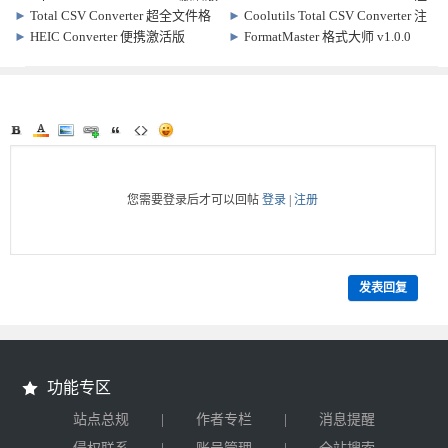
软件
Win9.2.36/Mac9.1.28 视频格式转换
册激活版 v2.3.2 PDF格式转换软件
►
Total CSV Converter 超全文件格
►
Coolutils Total CSV Converter 注
软件
式转换软件 v4.1.1.63
册激活版 v4.1.1.75 CSV格式转换软
►
HEIC Converter 便携激活版
►
FormatMaster 格式大师 v1.0.0
件
v1.0.50 HEIC格式转换软件
您需要登录后才可以回帖
登录
|
注册
发表回复
功能专区
|
|
站点总规
作者专栏
消息提醒