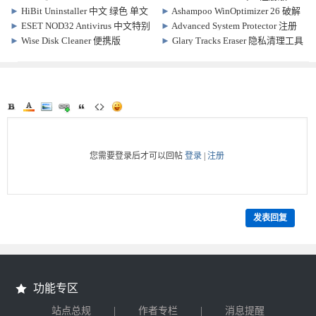
Free 6.29.5 电脑清除神器
Win7.9.1432 /Mac1.18.30 电脑系统
►
HiBit Uninstaller 中文 绿色 单文
►
Ashampoo WinOptimizer 26 破解
清理
件版 v4.0.10 电脑清理工具
版 v29.0.2
►
ESET NOD32 Antivirus 中文特别
►
Advanced System Protector 注册
版 17.2.7 电脑防护工具
激活版 v2.5.1111.29130 电脑防护软
►
Wise Disk Cleaner 便携版
►
Glary Tracks Eraser 隐私清理工具
件
v11.3.6.856 电脑清理软件
免费便携 v6.0.1.32
您需要登录后才可以回帖
登录
|
注册
发表回复
功能专区
|
|
站点总规
作者专栏
消息提醒