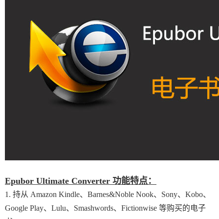
Epubor Ultimate Converter 功能特点：
1. 持从 Amazon Kindle、Barnes&Noble Nook、Sony、Kobo、
Google Play、Lulu、Smashwords、Fictionwise 等购买的电子