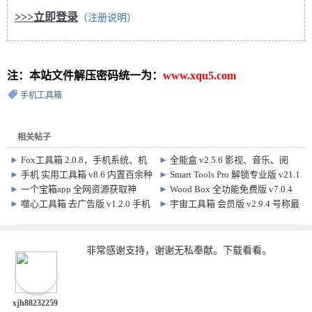
>>>立即登录
（注册说明）
注：本站文件解压密码统一为：
www.xqu5.com
手机工具箱
相关帖子
►
Fox工具箱 2.0.8，手机系统、机
►
全能盒 v2.5.6 影视、音乐、阅
型、CPU强力修改
读、工具、网盘、下载、文库…
►
手机 实用工具箱 v8.6 内置百余种
►
Smart Tools Pro 解锁专业版 v21.1
超实用小功能！
build129 手机智能工具箱
►
一个宝箱app 全网资源获取神
►
Wood Box 全功能免费版 v7.0.4
器！
一个木函
►
噬心工具箱 去广告版 v1.2.0 手机
►
宇宙工具箱 会员版 v2.9.4 号称最
应用工具箱
强安卓工具箱！
非常感谢支持，谢谢无私奉献。下载看看。
xjh88232259