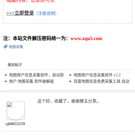
隐藏内容，登录后可见
>>>立即登录
（注册说明）
注：本站文件解压密码统一为：
www.xqu5.com
地图采集
相关帖子
►
地图商户信息采集软件，自动获
►
地图商户信息采集软件 v2.2
取电话、名称及地址
►
商户 地图采集 软件破解版
►
百度地图信息免费采集工具 自动
抓取名称 地址 电话等信息
这个好，收藏了，谢谢楼主分享。
xjh88232259