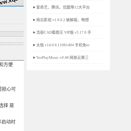
►爱奇艺、腾讯、优酷等12大平台
►南瓜影视 v1.6.0.2 破解版，畅想
►浩辰CAD看图王 VIP版 v5.17.0 手
►太极 v14.0.6.11081404 手机免ro
►YesPlayMusic v0.48 网易云第三
和方便
。
无需担心可
选择 是
序启动时