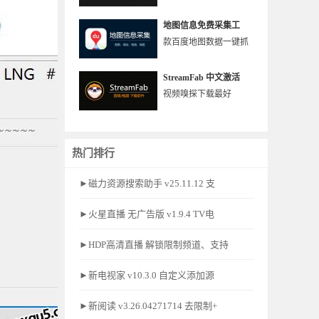
地图信息免费采集工
款百度地图数据一键抓
StreamFab 中文激活
视频嗅探下载最好
热门排行
►磁力资源搜索助手 v25.11.12 支
►火星直播 无广告版 v1.9.4 TV电
►HDP高清直播 解锁限制频道、支持
►新电视家 v10.3.0 自定义添加源
►新阅读 v3.26.04271714 去限制+