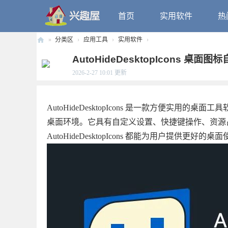
首页
实用软件
热
»
分类区
›
应用工具
›
实用软件
›
兴
AutoHideDesktopIcons 桌面图
趣
2026-2-27 10:01
更新
屋
AutoHideDesktopIcons 是一款方便
桌面环境。它具有自定义设置、快捷键操作、资源
AutoHideDesktopIcons 都能为用户提