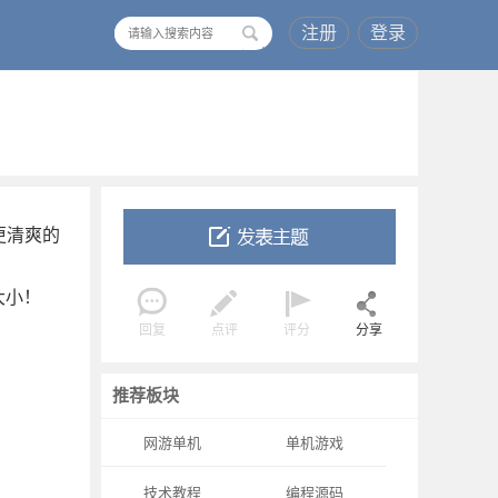
注册
登录
搜
索
和更清爽的
大小！
回复
点评
评分
分享
推荐板块
网游单机
单机游戏
技术教程
编程源码