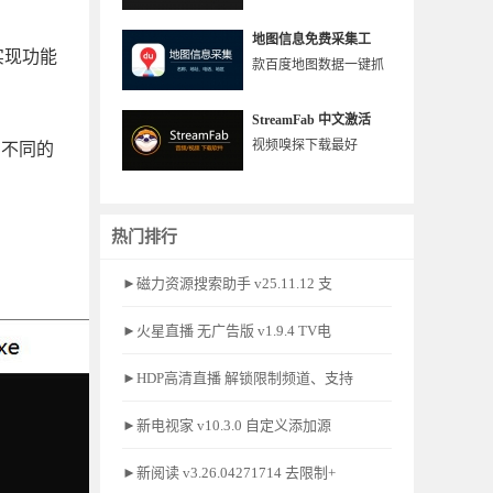
。
地图信息免费采集工
实现功能
款百度地图数据一键抓
StreamFab 中文激活
视频嗅探下载最好
以在不同的
热门排行
►磁力资源搜索助手 v25.11.12 支
►火星直播 无广告版 v1.9.4 TV电
►HDP高清直播 解锁限制频道、支持
►新电视家 v10.3.0 自定义添加源
►新阅读 v3.26.04271714 去限制+