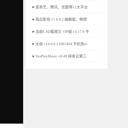
►爱奇艺、腾讯、优酷等12大平台
►南瓜影视 v1.6.0.2 破解版，畅想
►浩辰CAD看图王 VIP版 v5.17.0 手
►太极 v14.0.6.11081404 手机免ro
►YesPlayMusic v0.48 网易云第三