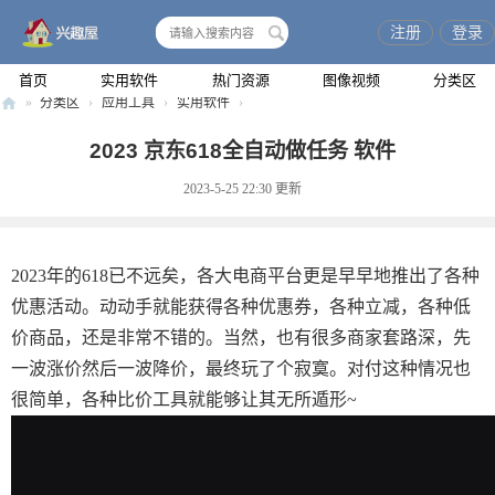
注册
登录
搜
索
首页
实用软件
热门资源
图像视频
分类区
»
分类区
›
应用工具
›
实用软件
›
兴
2023 京东618全自动做任务 软件
趣
2023-5-25 22:30
更新
屋
2023年的618已不远矣，各大电商平台更是早早地推出了各种
优惠活动。动动手就能获得各种优惠券，各种立减，各种低
价商品，还是非常不错的。当然，也有很多商家套路深，先
一波涨价然后一波降价，最终玩了个寂寞。对付这种情况也
很简单，各种比价工具就能够让其无所遁形~