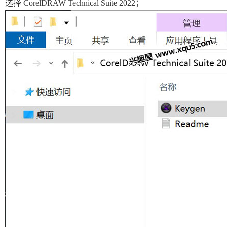
选择 CorelDRAW Technical Suite 2022；