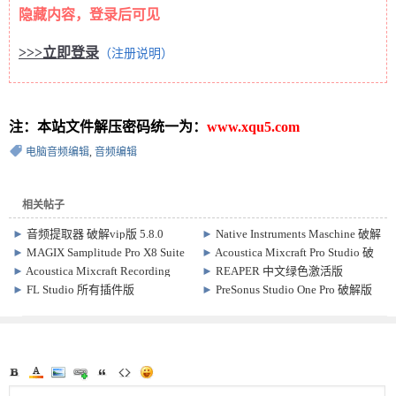
隐藏内容，登录后可见
>>>立即登录
（注册说明）
注：本站文件解压密码统一为：
www.xqu5.com
电脑音频编辑
,
音频编辑
相关帖子
►
音频提取器 破解vip版 5.8.0
►
Native Instruments Maschine 破解
版 v2.17.0 音频制作软件
►
MAGIX Samplitude Pro X8 Suite
►
Acoustica Mixcraft Pro Studio 破
破解版 19.2.2.24222 音乐制作软件
解版 v10.6 Build 630
►
Acoustica Mixcraft Recording
►
REAPER 中文绿色激活版
Studio 破解版 v10.1.587
Win7.78/Mac7.4.8 数字音频工作站
►
FL Studio 所有插件版
►
PreSonus Studio One Pro 破解版
软件
Win25.1.5.4976 / Mac20.8.3.2304 音
7.1.0 Win/Mac + 扩展音频编辑器
频编辑制作软件