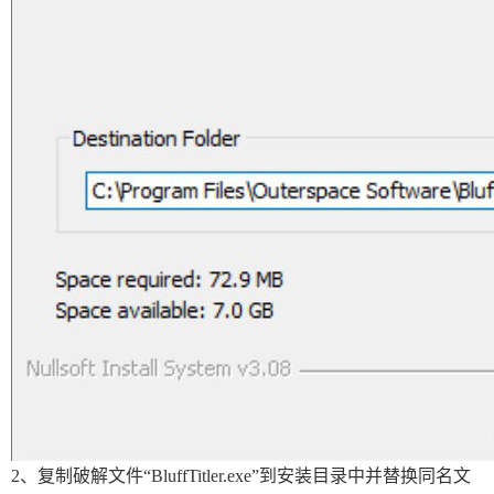
2、复制破解文件“BluffTitler.exe”到安装目录中并替换同名文