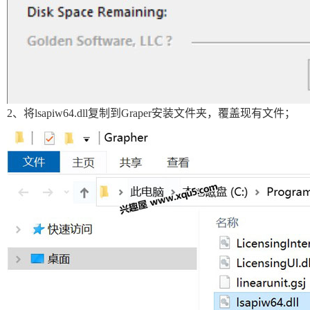
2、将lsapiw64.dll复制到Graper安装文件夹，覆盖现有文件；