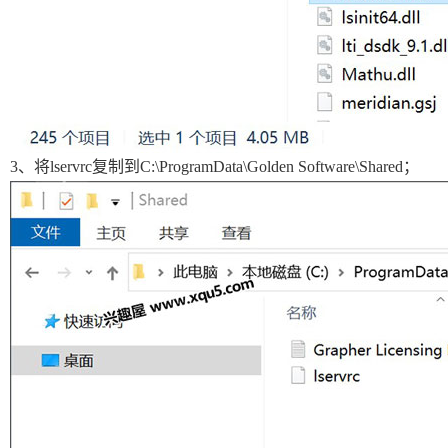
3、将lservrc复制到C:\ProgramData\Golden Software\Shared；