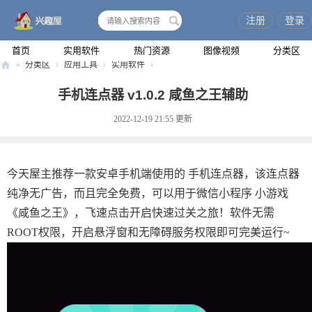
注册
登录
搜
索
首页
实用软件
热门资源
图像视频
分类区
»
分类区
›
应用工具
›
实用软件
›
兴
手机连点器 v1.0.2 咸鱼之王辅助
趣
2022-12-19 21:55
更新
屋
今天屋主推荐一款安卓手机端使用的 手机连点器，该连点器
纯净无广告，而且完全免费，可以用于微信小程序 小游戏
《咸鱼之王》，飞速点击开启快速过关之旅！软件无需
ROOT权限，开启悬浮窗和无障碍服务权限即可完美运行~