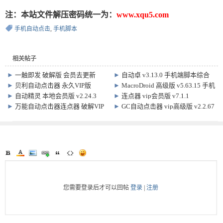
注：本站文件解压密码统一为：
www.xqu5.com
手机自动点击
,
手机脚本
相关帖子
►
一触即发 破解版 会员去更新
►
自动卓 v3.13.0 手机端脚本综合
v2.8.9 安卓自动脚本 编辑工具
app
►
贝利自动点击器 永久VIP版
►
MacroDroid 高级版 v5.63.15 手机
v2.9.6
任务自动化
►
自动精灵 本地会员版 v2.24.3
►
连点器 vip会员版 v7.1.1
►
万能自动点击器连点器 破解VIP
►
GC自动点击器 vip高级版 v2.2.67
会员版 v3.4.8
您需要登录后才可以回帖
登录
|
注册