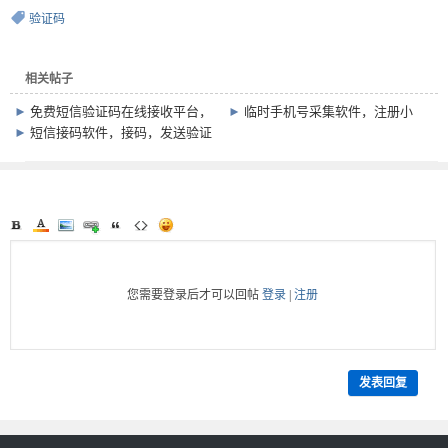
验证码
相关帖子
►
免费短信验证码在线接收平台，
►
临时手机号采集软件，注册小
可注册各类账号
号，接收验证码，防信息泄露
►
短信接码软件，接码，发送验证
码，注册小号，保护隐私
您需要登录后才可以回帖
登录
|
注册
发表回复