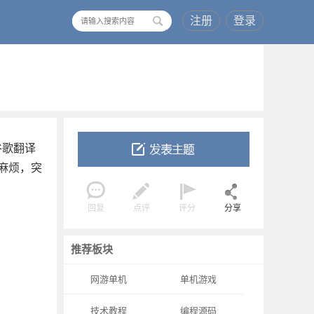
注册
登录
搜
索
谷歌翻译
麻烦，突
回复
点评
评分
分享
推荐板块
网游单机
单机游戏
技术教程
编程源码