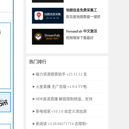
地图信息免费采集工
款百度地图数据一键抓
StreamFab 中文激活
视频嗅探下载最好
热门排行
►磁力资源搜索助手 v25.11.12 支
►火星直播 无广告版 v1.9.4 TV电
►HDP高清直播 解锁限制频道、支持
►新电视家 v10.3.0 自定义添加源
►新阅读 v3.26.04271714 去限制+