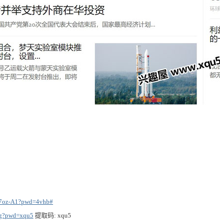
s7oz-A1?pwd=4vhb#
3g?pwd=xqu5
提取码: xqu5