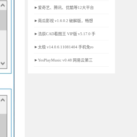
►爱奇艺、腾讯、优酷等12大平台
►南瓜影视 v1.6.0.2 破解版，畅想
►浩辰CAD看图王 VIP版 v5.17.0 手
►太极 v14.0.6.11081404 手机免ro
►YesPlayMusic v0.48 网易云第三