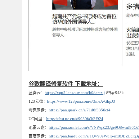
谷歌翻译修复软件 下载地址：
蓝奏云：
https://xqu5.lanzouv.com/b0darazij
密码:948k
123云盘：
https://www.123pan.com/s/3meA-GhpJ3
夸克网盘：
https://pan.quark.cn/s/71d6f3356cf4
UC网盘：
https://fast.uc.cn/s/9030fa3f3f924
迅雷云盘：
https://pan.xunlei.com/s/VNWqZ23Jge9Q8wmJ96O
百度网盘：
https://pan.baidu.com/s/1Q4Y0eWblp-mz8JBZLclq