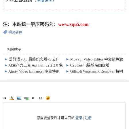
>>>立即登录
（注册说明）
注：本站统一解压密码为：
www.xqu5.com
视频处理
相关帖子
►
爱剪辑 v3.0 最终纪念版v5 去广
►
Movavi Video Editor 中文绿色激
告版，小白剪辑处理视频专用
活版 Win26.20.0/Plus22.4/Mac
►
AI生产力工具 Apt Full v2.2.2.0 免
►
CapCut 电脑剪映国际版
Plus22.4.1
费开源智能工具箱
9.1.0.3879 视频剪辑软件
►
Aiarty Video Enhancer 专业特别
►
Gilisoft Watermark Remover 特别
版 视频提升分辨率 清晰软件 Win3.7
版 v8.9.0 去除水印软件
/Mac3.3
您需要登录后才可以回帖
登录
|
注册