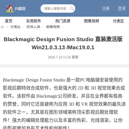
注册
登录
搜
索
首页
实用软件
热门资源
图像视频
分类区
»
分类区
›
应用工具
›
图像视频
›
兴
Blackmagic Design Fusion Studio 直装激活版
趣
Win21.0.3.13 /Mac19.0.1
屋
2026-7-24 15:26
更新
Blackmagic Design Fusion Studio 是一款PC电脑端安装使用的
影视后期特效合成软件，也是强大的 2D 和 3D 视觉效果合成
软件。该软件由 Blackmagic公司研发，并且在业界都有极高
的赞誉，同时它还是被称为应用 3D 和 VR 视觉效果的最先进
的软件之一，尤其是在图形领域堪称顶尖影视后期处理软
件！强大的编辑处理能力以及丰富的色彩、光线渲染，让你
的影视更加具有艺术性和创新性！