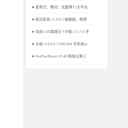
►爱奇艺、腾讯、优酷等12大平台
►南瓜影视 v1.6.0.2 破解版，畅想
►浩辰CAD看图王 VIP版 v5.17.0 手
►太极 v14.0.6.11081404 手机免ro
►YesPlayMusic v0.48 网易云第三