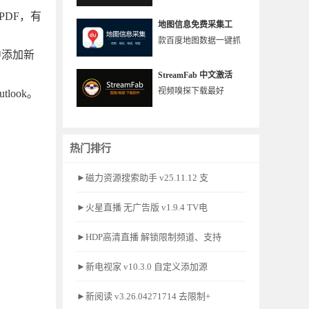
PDF，有
地图信息免费采集工
款百度地图数据一键抓
中添加新
StreamFab 中文激活
视频嗅探下载最好
tlook。
热门排行
►磁力资源搜索助手 v25.11.12 支
►火星直播 无广告版 v1.9.4 TV电
►HDP高清直播 解锁限制频道、支持
►新电视家 v10.3.0 自定义添加源
►新阅读 v3.26.04271714 去限制+