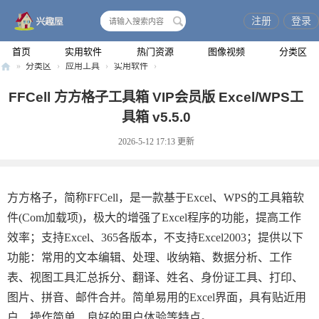
注册
登录
搜
索
首页
实用软件
热门资源
图像视频
分类区
»
分类区
›
应用工具
›
实用软件
›
兴
FFCell 方方格子工具箱 VIP会员版 Excel/WPS工
趣
具箱 v5.5.0
屋
2026-5-12 17:13
更新
方方格子，简称FFCell，是一款基于Excel、WPS的工具箱软
件(Com加载项)，极大的增强了Excel程序的功能，提高工作
效率；支持Excel、365各版本，不支持Excel2003；提供以下
功能：常用的文本编辑、处理、收纳箱、数据分析、工作
表、视图工具汇总拆分、翻译、姓名、身份证工具、打印、
图片、拼音、邮件合并。简单易用的Excel界面，具有贴近用
户、操作简单、良好的用户体验等特点。