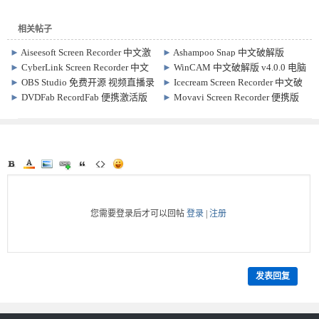
相关帖子
►
Aiseesoft Screen Recorder 中文激
►
Ashampoo Snap 中文破解版
活版 v3.1.32 电脑录屏软件
26.0.3
►
CyberLink Screen Recorder 中文
►
WinCAM 中文破解版 v4.0.0 电脑
激活版 4.4.1.31427 电脑录屏软件
录屏软件
►
OBS Studio 免费开源 视频直播录
►
Icecream Screen Recorder 中文破
制软件 32.2.1
解版 7.47 电脑录屏软件
►
DVDFab RecordFab 便携激活版
►
Movavi Screen Recorder 便携版
v1.0.0.8 专业级屏幕录制与视频编辑
v24.7.0 电脑录屏软件
您需要登录后才可以回帖
登录
|
注册
发表回复