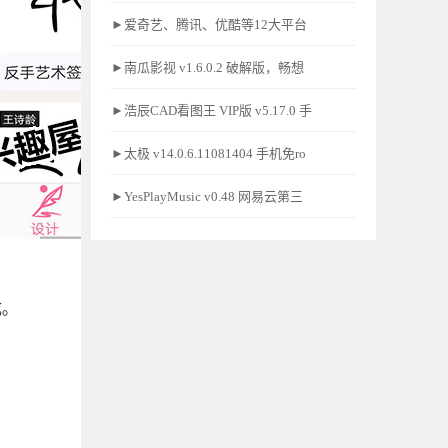
►爱奇艺、腾讯、优酷等12大平台
►南瓜影视 v1.6.0.2 破解版，畅想
►浩辰CAD看图王 VIP版 v5.17.0 手
►太极 v14.0.6.11081404 手机免ro
►YesPlayMusic v0.48 网易云第三
成。