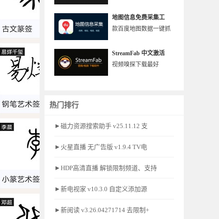
地图信息免费采集工
款百度地图数据一键抓
StreamFab 中文激活
视频嗅探下载最好
热门排行
►磁力资源搜索助手 v25.11.12 支
►火星直播 无广告版 v1.9.4 TV电
►HDP高清直播 解锁限制频道、支持
►新电视家 v10.3.0 自定义添加源
►新阅读 v3.26.04271714 去限制+