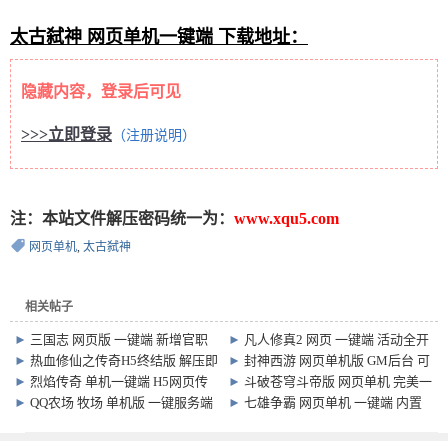
太古弑神 网页单机一键端 下载地址：
隐藏内容，登录后可见
>>>立即登录
（注册说明）
注：本站文件解压密码统一为：
www.xqu5.com
网页单机
,
太古弑神
相关帖子
►
三国志 网页版 一键端 新增官职
►
凡人修真2 网页 一键端 活动全开
兵种
刷可BOSS 无限元宝
►
热血修仙之传奇H5终结版 解压即
►
封神西游 网页单机版 GM后台 可
玩，附GM后台
全屏玩！
►
烈焰传奇 单机一键端 H5网页传
►
斗破苍穹斗帝版 网页单机 完美一
奇游戏
键端 可外网
►
QQ农场 牧场 单机版 一键服务端
►
七雄争霸 网页单机 一键端 内置
内置GM工具 微端和教程
GM工具