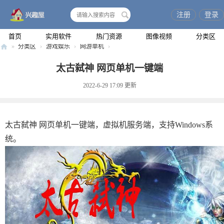
注册
登录
搜
索
首页
实用软件
热门资源
图像视频
分类区
»
分类区
›
游戏娱乐
›
网游单机
›
兴
太古弑神 网页单机一键端
趣
2022-6-29 17:09
更新
屋
太古弑神 网页单机一键端，虚拟机服务端，支持Windows系
统。