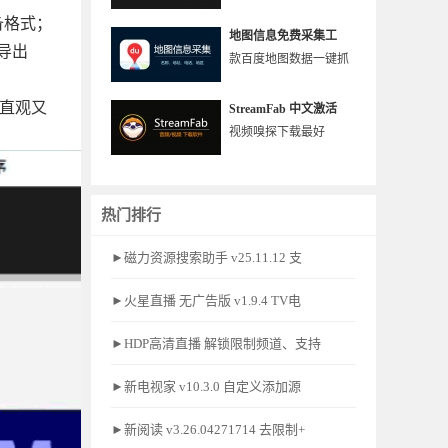
备格式；
地图信息免费采集工
。导出
款百度地图数据一键抓
作直观又
StreamFab 中文激活
视频嗅探下载最好
热门排行
►磁力资源搜索助手 v25.11.12 支
►火星直播 无广告版 v1.9.4 TV电
►HDP高清直播 解锁限制频道、支持
►新电视家 v10.3.0 自定义添加源
►新阅读 v3.26.04271714 去限制+