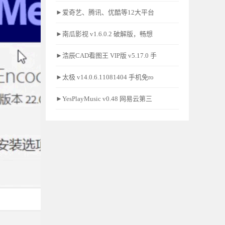
►爱奇艺、腾讯、优酷等12大平台
►南瓜影视 v1.6.0.2 破解版，畅想
►浩辰CAD看图王 VIP版 v5.17.0 手
►太极 v14.0.6.11081404 手机免ro
►YesPlayMusic v0.48 网易云第三