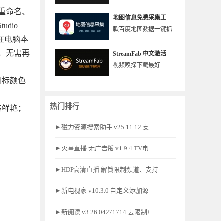
重命名、
地图信息免费采集工
dio
款百度地图数据一键抓
会在电脑本
，无需再
StreamFab 中文激活
视频嗅探下载最好
目标颜色
热门排行
亮鲜艳；
►磁力资源搜索助手 v25.11.12 支
►火星直播 无广告版 v1.9.4 TV电
►HDP高清直播 解锁限制频道、支持
►新电视家 v10.3.0 自定义添加源
►新阅读 v3.26.04271714 去限制+