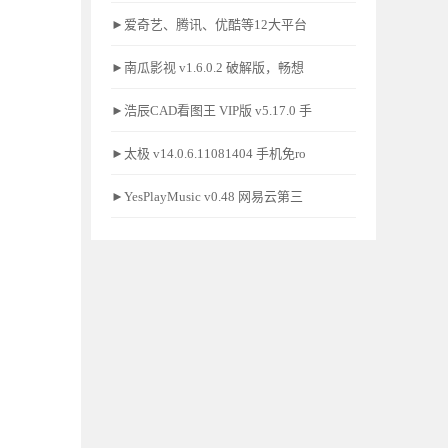
►爱奇艺、腾讯、优酷等12大平台
►南瓜影视 v1.6.0.2 破解版，畅想
►浩辰CAD看图王 VIP版 v5.17.0 手
►太极 v14.0.6.11081404 手机免ro
►YesPlayMusic v0.48 网易云第三