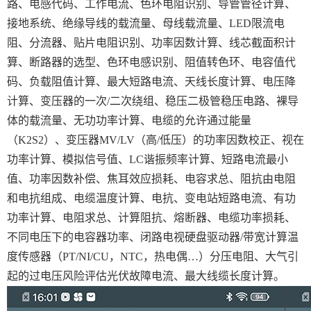
路、电感代码、工作电流、色环电阻识别、导管管径计算、
接地系统、绝缘导线的载流量、母线载流量、LED限流电
阻、分流器、贴片电阻识别、功率因数计算、线芯截面积计
算、断路器的选型、色环电感识别、阻值转色环、电容值代
码、负载阻值计算、最大短路电流、天线长度计算、电压降
计算、变压器的一次/二次绕组、稳压二极管稳压电路、裸导
体的载流量、无功功率计算、电缆的允许通过能量
（K2S2）、变压器MV/LV（高/低压）的功率因数校正、视在
功率计算、模拟信号值、LC谐振频率计算、短路电流最小
值、功率因数补偿、焦耳效应损耗、电容求总、阻抗由电阻
和电抗组成、电缆温度计算、电抗、变电站短路电流、有功
功率计算、电阻求总、计算阻抗、熔断器、电缆功率损耗、
不同电压下的电容器功率、闭路电视硬盘驱动器/带宽计算温
度传感器（PT/NI/CU，NTC，热电偶…）分压电阻、大气引
起的过电压风险评估光伏故障电流、最大线缆长度计算。