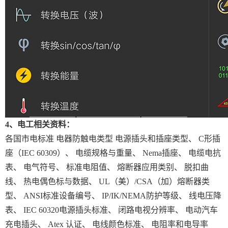
4、电工相关资料：
各国市电标准 电器防触电类型 电源插头和插座类型、 C形插
座（IEC 60309）、 电缆规格与重量、 Nema插座、 电缆电抗
表、 电气符号、 标准电阻值、 熔断器应用类别、 脱扣曲
线、 热电偶色标与数据、 UL（美）/CSA（加）熔断器类
型、 ANSI标准设备编号、 IP/IK/NEMA防护等级、 线电压降
表、 IEC 60320电源插头标准、 闭路电视分辨率、 电动汽车
充电插头、 Atex 认证、 电线颜色标准、 电阻率和电导率