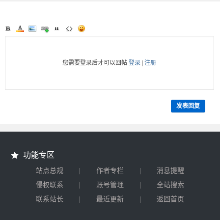
您需要登录后才可以回帖
登录
|
注册
发表回复
功能专区
|
|
站点总规
作者专栏
消息提醒
|
|
侵权联系
账号管理
全站搜索
|
|
联系站长
最近更新
返回首页