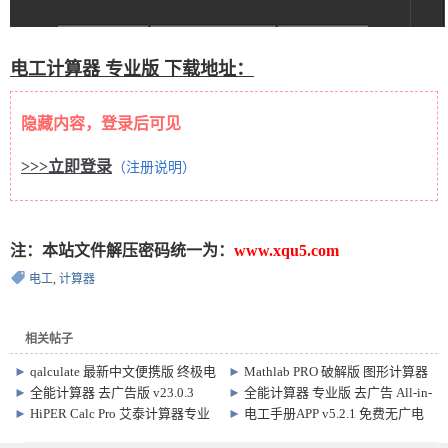
电工计算器 专业版 下载地址：
隐藏内容，登录后可见
>>>立即登录
（注册说明）
注：本站文件解压密码统一为：
www.xqu5.com
电工
,
计算器
相关帖子
►
qalculate 最新中文便携版 终极电
►
Mathlab PRO 破解版 图形计算器
脑桌面计算器
2023.07.165
►
全能计算器 去广告版 v23.0.3
►
全能计算器 专业版 去广告 All-in-
one Calculator Pro
►
HiPER Calc Pro 艾泰计算器专业
►
电工手册APP v5.2.1 免费无广电
版 v11.3.3 build 266
工辅助软件