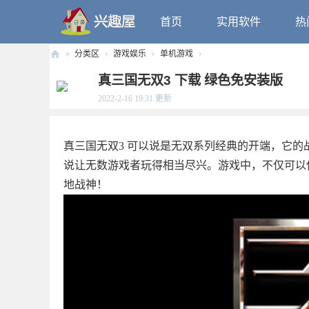
首页
实用软件
热
»
分类区
›
游戏娱乐
›
单机游戏
›
兴
真三国无双3 下载 绿色免安装版
趣
2022-2-16 19:31
更新
屋
真三国无双3 可以说是无双系列经典的开端，它
说让无数游戏者玩得相当尽兴。游戏中，不仅可以
地战神！