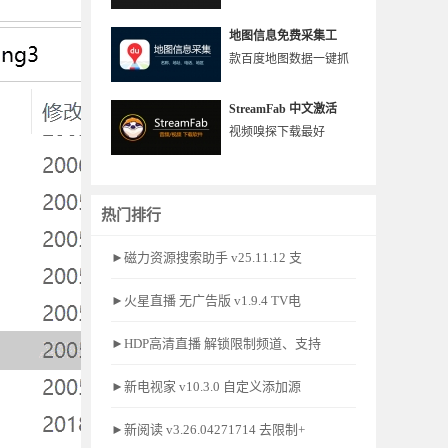
地图信息免费采集工
款百度地图数据一键抓
StreamFab 中文激活
视频嗅探下载最好
热门排行
►磁力资源搜索助手 v25.11.12 支
►火星直播 无广告版 v1.9.4 TV电
►HDP高清直播 解锁限制频道、支持
►新电视家 v10.3.0 自定义添加源
►新阅读 v3.26.04271714 去限制+