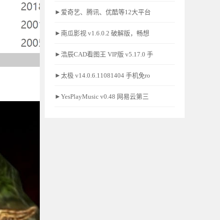
►爱奇艺、腾讯、优酷等12大平台
►南瓜影视 v1.6.0.2 破解版，畅想
►浩辰CAD看图王 VIP版 v5.17.0 手
►太极 v14.0.6.11081404 手机免ro
►YesPlayMusic v0.48 网易云第三