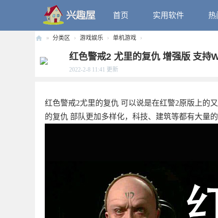
首页
实用软件
热
»
分类区
›
游戏娱乐
›
单机游戏
›
兴
红色警戒2 尤里的复仇 增强版 支持Wi
趣
2022-2-8 11:41
更新
屋
红色警戒2尤里的复仇 可以说是在红警2原版上的
的复仇 部队更加多样化，科技、建筑等都有大量