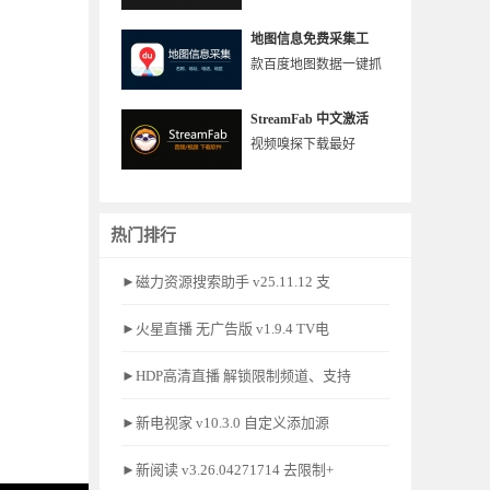
地图信息免费采集工
款百度地图数据一键抓
StreamFab 中文激活
视频嗅探下载最好
热门排行
►磁力资源搜索助手 v25.11.12 支
►火星直播 无广告版 v1.9.4 TV电
►HDP高清直播 解锁限制频道、支持
►新电视家 v10.3.0 自定义添加源
►新阅读 v3.26.04271714 去限制+