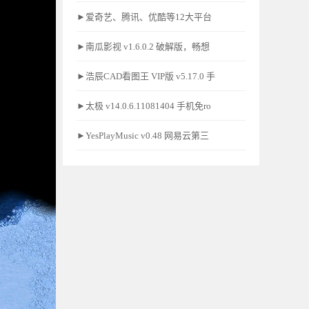
►爱奇艺、腾讯、优酷等12大平台
►南瓜影视 v1.6.0.2 破解版，畅想
►浩辰CAD看图王 VIP版 v5.17.0 手
►太极 v14.0.6.11081404 手机免ro
►YesPlayMusic v0.48 网易云第三