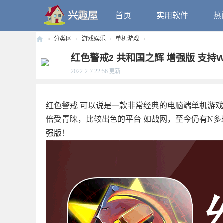
首页
实用软件
热
»
分类区
›
游戏娱乐
›
单机游戏
›
兴
红色警戒2 共和国之辉 增强版 支持Wi
趣
2022-2-7 22:56
更新
屋
红色警戒 可以说是一款非常经典的电脑端单机游戏。
倍受青睐，比较出色的平台 如战网，至今仍有N多
强版！