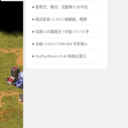
►爱奇艺、腾讯、优酷等12大平台
►南瓜影视 v1.6.0.2 破解版，畅想
►浩辰CAD看图王 VIP版 v5.17.0 手
►太极 v14.0.6.11081404 手机免ro
►YesPlayMusic v0.48 网易云第三