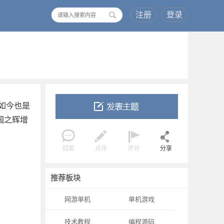
注册
登录
搜
索
是如今也是
国之辉增
回复
点评
评分
分享
推荐板块
网游单机
单机游戏
技术教程
编程源码