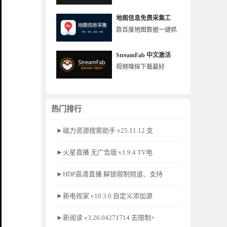
地图信息免费采集工
款百度地图数据一键抓
StreamFab 中文激活
视频嗅探下载最好
热门排行
►磁力资源搜索助手 v25.11.12 支
►火星直播 无广告版 v1.9.4 TV电
►HDP高清直播 解锁限制频道、支持
►新电视家 v10.3.0 自定义添加源
►新阅读 v3.26.04271714 去限制+