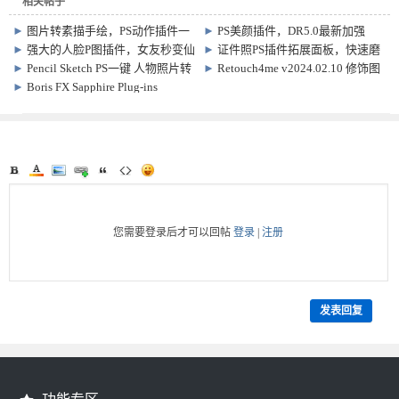
相关帖子
►
图片转素描手绘，PS动作插件一
►
PS美颜插件，DR5.0最新加强
键生成，逼真传神！
版，一键完成专业级人脸修图
►
强大的人脸P图插件，女友秒变仙
►
证件照PS插件拓展面板，快速磨
女
皮换装
►
Pencil Sketch PS一键 人物照片转
►
Retouch4me v2024.02.10 修饰图
素描手绘效果 插件
像插件 PS插件
►
Boris FX Sapphire Plug-ins
Win2026.01 / Mac2019.0 蓝宝石插
件
您需要登录后才可以回帖
登录
|
注册
发表回复