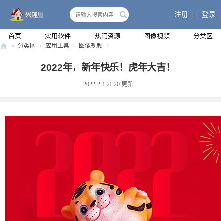
注册
登录
搜
索
首页
实用软件
热门资源
图像视频
分类区
»
分类区
›
应用工具
›
图像视频
›
兴
2022年，新年快乐！虎年大吉！
趣
2022-2-1 21:20
更新
屋