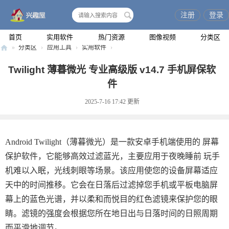
注册
登录
搜
索
首页
实用软件
热门资源
图像视频
分类区
»
分类区
›
应用工具
›
实用软件
›
兴
Twilight 薄暮微光 专业高级版 v14.7 手机屏保软
趣
件
屋
2025-7-16 17:42
更新
Android Twilight（薄暮微光）是一款安卓手机端使用的 屏幕
保护软件，它能够高效过滤蓝光，主要应用于夜晚睡前 玩手
机难以入眠，光线刺眼等场景。该应用使您的设备屏幕适应
天中的时间推移。它会在日落后过滤掉您手机或平板电脑屏
幕上的蓝色光谱，并以柔和而悦目的红色滤镜来保护您的眼
睛。滤镜的强度会根据您所在地日出与日落时间的日照周期
而平滑地调节。