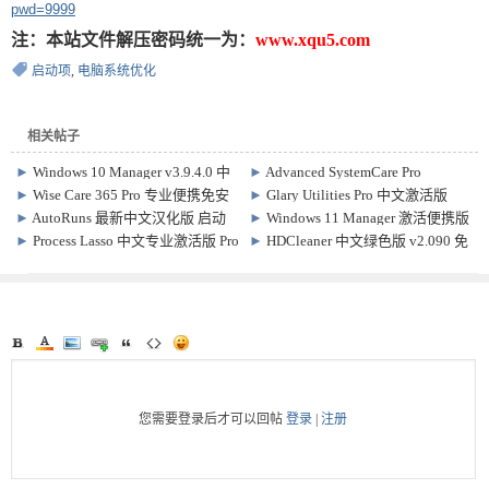
pwd=9999
注：本站文件解压密码统一为：
www.xqu5.com
启动项
,
电脑系统优化
相关帖子
►
Windows 10 Manager v3.9.4.0 中
►
Advanced SystemCare Pro
文破解版，Win10优化软件
19.5.0.226 / Ultimate18.4.0.114 中文
►
Wise Care 365 Pro 专业便携免安
►
Glary Utilities Pro 中文激活版
特别版
装版 v8.0.4 Build 732
v6.45.0.49
►
AutoRuns 最新中文汉化版 启动
►
Windows 11 Manager 激活便携版
项目管理工具
v1.4.4.0
►
Process Lasso 中文专业激活版 Pro
►
HDCleaner 中文绿色版 v2.090 免
18.2.3.42
费系统清理优化工具
您需要登录后才可以回帖
登录
|
注册