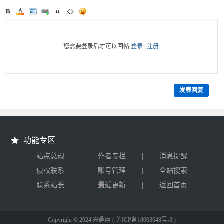
您需要登录后才可以回帖
登录
|
注册
发表回复
功能专区
|
|
站点总规
作者专栏
消息提醒
|
|
侵权联系
账号管理
全站搜索
|
|
联系站长
最近更新
返回首页
Copyright © 2024 兴趣屋
( 苏ICP备18003648号-3 )