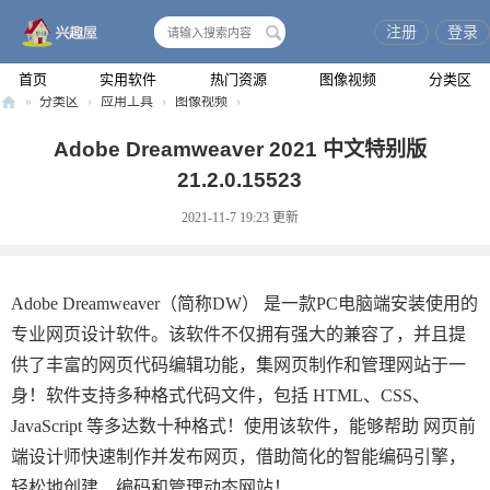
注册
登录
搜
索
首页
实用软件
热门资源
图像视频
分类区
»
分类区
›
应用工具
›
图像视频
›
兴
Adobe Dreamweaver 2021 中文特别版
趣
21.2.0.15523
屋
2021-11-7 19:23
更新
Adobe Dreamweaver（简称DW） 是一款PC电脑端安装使用的
专业网页设计软件。该软件不仅拥有强大的兼容了，并且提
供了丰富的网页代码编辑功能，集网页制作和管理网站于一
身！软件支持多种格式代码文件，包括 HTML、CSS、
JavaScript 等多达数十种格式！使用该软件，能够帮助 网页前
端设计师快速制作并发布网页，借助简化的智能编码引擎，
轻松地创建、编码和管理动态网站！