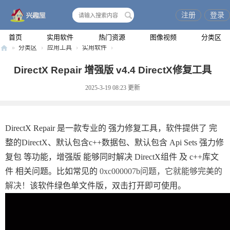
注册
登录
搜
索
首页
实用软件
热门资源
图像视频
分类区
»
分类区
›
应用工具
›
实用软件
›
兴
DirectX Repair 增强版 v4.4 DirectX修复工具
趣
2025-3-19 08:23
更新
屋
DirectX Repair 是一款专业的 强力修复工具，软件提供了 完
整的DirectX、默认包含c++数据包、默认包含 Api Sets 强力修
复包 等功能，增强版 能够同时解决 DirectX组件 及 c++库文
件 相关问题。比如常见的
0xc000007b问题，它就能够完美的
解决！
该软件绿色单文件版，双击打开即可使用。