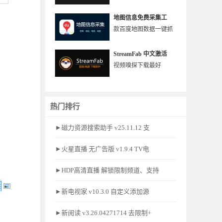
地图信息免费采集工
款百度地图数据一键抓
StreamFab 中文激活
视频嗅探下载最好
热门排行
►磁力资源搜索助手 v25.11.12 支
►火星直播 无广告版 v1.9.4 TV电
►HDP高清直播 解锁限制频道、支持
►新电视家 v10.3.0 自定义添加源
►新阅读 v3.26.04271714 去限制+