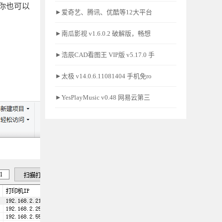
你也可以
►爱奇艺、腾讯、优酷等12大平台
►南瓜影视 v1.6.0.2 破解版，畅想
►浩辰CAD看图王 VIP版 v5.17.0 手
►太极 v14.0.6.11081404 手机免ro
►YesPlayMusic v0.48 网易云第三