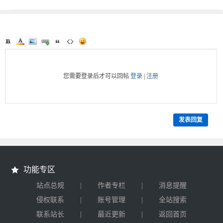
特别版 2.4
激活版 v3.81.8181.282
您需要登录后才可以回帖
登录
|
注册
发表回复
功能专区
|
|
站点总规
作者专栏
消息提醒
|
|
侵权联系
账号管理
全站搜索
|
|
联系站长
最近更新
返回首页