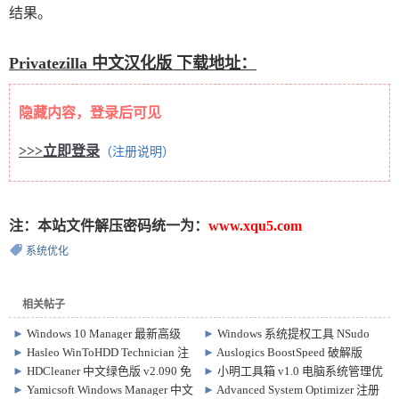
结果。
Privatezilla 中文汉化版 下载地址：
隐藏内容，登录后可见
>>>立即登录
（注册说明）
注：本站文件解压密码统一为：
www.xqu5.com
系统优化
相关帖子
►
Windows 10 Manager 最新高级
►
Windows 系统提权工具 NSudo
版，超级系统优化工具
v8.2
►
Hasleo WinToHDD Technician 注
►
Auslogics BoostSpeed 破解版
册激活版 v6.9
14.2.0.6
►
HDCleaner 中文绿色版 v2.090 免
►
小明工具箱 v1.0 电脑系统管理优
费系统清理优化工具
化工具箱
►
Yamicsoft Windows Manager 中文
►
Advanced System Optimizer 注册