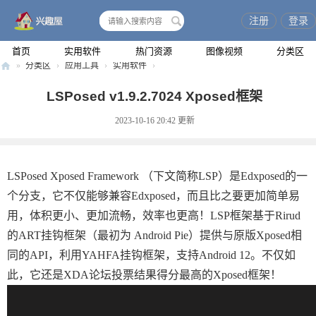
注册
登录
搜
索
首页
实用软件
热门资源
图像视频
分类区
»
分类区
›
应用工具
›
实用软件
›
兴
LSPosed v1.9.2.7024 Xposed框架
趣
2023-10-16 20:42
更新
屋
LSPosed Xposed Framework （下文简称LSP）是Edxposed的一
个分支，它不仅能够兼容Edxposed，而且比之要更加简单易
用，体积更小、更加流畅，效率也更高！LSP框架基于Rirud
的ART挂钩框架（最初为 Android Pie）提供与原版Xposed相
同的API，利用YAHFA挂钩框架，支持Android 12。不仅如
此，它还是XDA论坛投票结果得分最高的Xposed框架！