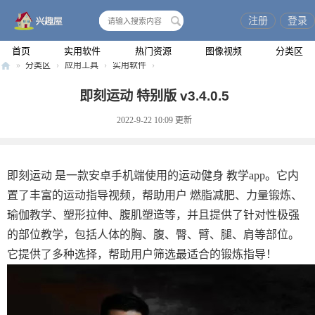
注册
登录
搜
索
首页
实用软件
热门资源
图像视频
分类区
»
分类区
›
应用工具
›
实用软件
›
兴
即刻运动 特别版 v3.4.0.5
趣
2022-9-22 10:09
更新
屋
即刻运动 是一款安卓手机端使用的运动健身 教学app。它内
置了丰富的运动指导视频，帮助用户 燃脂减肥、力量锻炼、
瑜伽教学、塑形拉伸、腹肌塑造等，并且提供了针对性极强
的部位教学，包括人体的胸、腹、臀、臂、腿、肩等部位。
它提供了多种选择，帮助用户筛选最适合的锻炼指导！